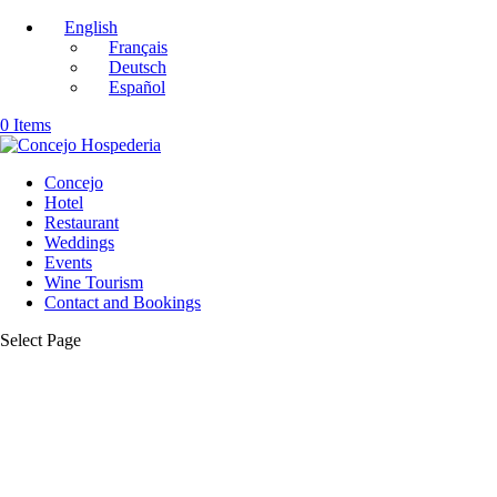
English
Français
Deutsch
Español
0 Items
Concejo
Hotel
Restaurant
Weddings
Events
Wine Tourism
Contact and Bookings
Select Page