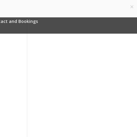
×
English
0 Items
act and Bookings