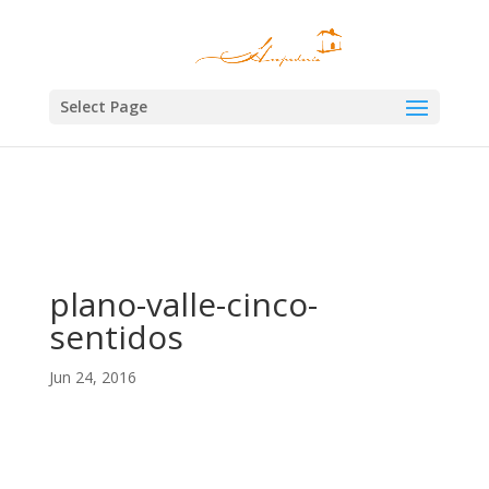
×
Las cookies nos permiten ofrecer nuestros servicios. Al utilizar nuestros
servicios, aceptas el uso que hacemos de las cookies.
Aceptar
Select Page
plano-valle-cinco-
sentidos
Jun 24, 2016