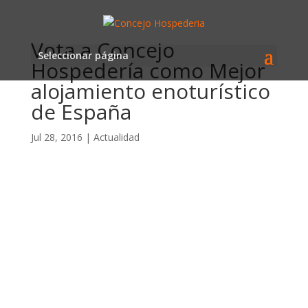
Vota a Concejo
Seleccionar página
Hospedería como Mejor
alojamiento enoturístico
de España
Jul 28, 2016
|
Actualidad