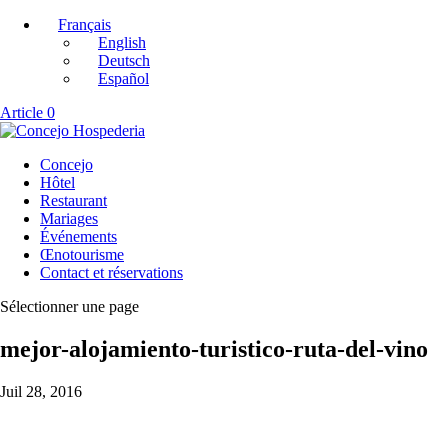
Français
English
Deutsch
Español
Article 0
Concejo
Hôtel
Restaurant
Mariages
Événements
Œnotourisme
Contact et réservations
Sélectionner une page
mejor-alojamiento-turistico-ruta-del-vino
Juil 28, 2016