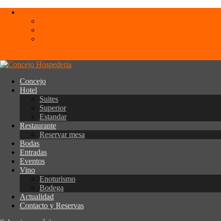
Español
English
Français
Deutsch
0 elementos
Concejo
Hotel
Suites
Superior
Estandar
Restaurante
Reservar mesa
Bodas
Entradas
Eventos
Vino
Enoturismo
Bodega
Actualidad
Contacto y Reservas