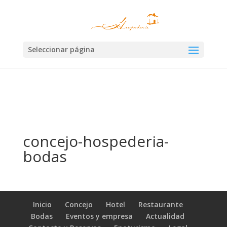
×
Las cookies nos permiten ofrecer nuestros servicios. Al utilizar nuestros
servicios, aceptas el uso que hacemos de las cookies.
Aceptar
Seleccionar página
concejo-hospederia-
bodas
Inicio
Concejo
Hotel
Restaurante
Bodas
Eventos y empresa
Actualidad