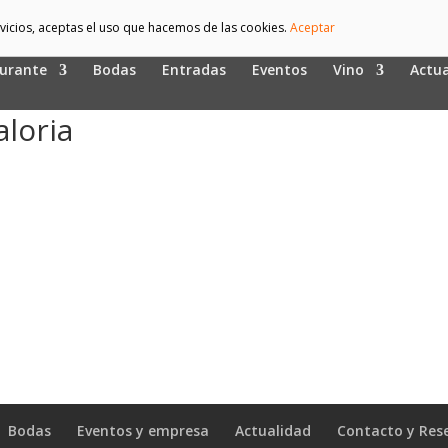
ervicios, aceptas el uso que hacemos de las cookies.
Aceptar
urante
Bodas
Entradas
Eventos
Vino
Actua
aloria
Bodas
Eventos y empresa
Actualidad
Contacto y Res