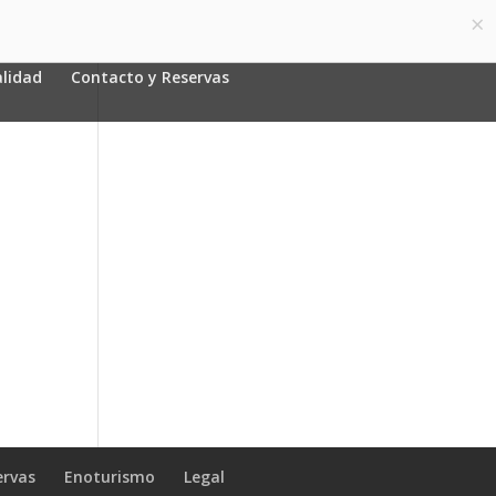
×
Español
0 elementos
lidad
Contacto y Reservas
ervas
Enoturismo
Legal