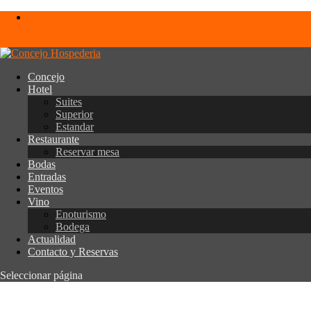
Español
0 elementos
Concejo
Hotel
Suites
Superior
Estandar
Restaurante
Reservar mesa
Bodas
Entradas
Eventos
Vino
Enoturismo
Bodega
Actualidad
Contacto y Reservas
Seleccionar página