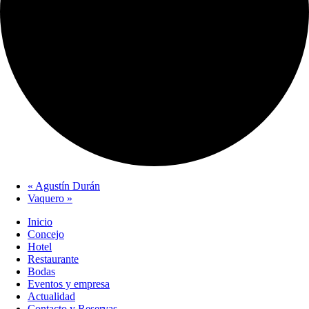
«
Agustín Durán
Vaquero
»
Inicio
Concejo
Hotel
Restaurante
Bodas
Eventos y empresa
Actualidad
Contacto y Reservas