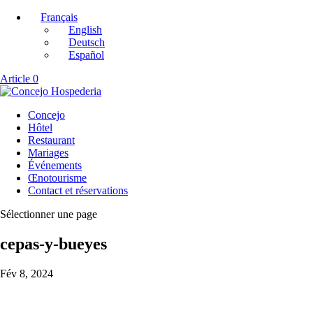
Français
English
Deutsch
Español
Article 0
Concejo
Hôtel
Restaurant
Mariages
Événements
Œnotourisme
Contact et réservations
Sélectionner une page
cepas-y-bueyes
Fév 8, 2024