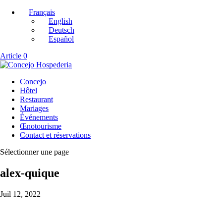
Français
English
Deutsch
Español
Article 0
Concejo
Hôtel
Restaurant
Mariages
Événements
Œnotourisme
Contact et réservations
Sélectionner une page
alex-quique
Juil 12, 2022