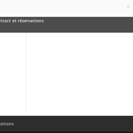
×
Français
Article 0
ntact et réservations
vations