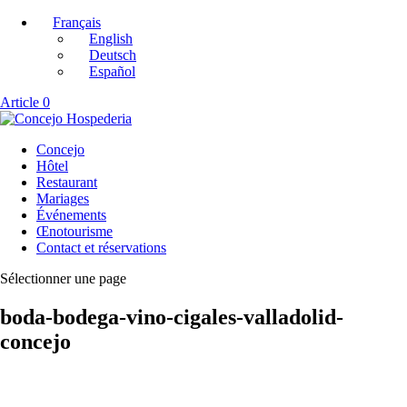
Français
English
Deutsch
Español
Article 0
Concejo
Hôtel
Restaurant
Mariages
Événements
Œnotourisme
Contact et réservations
Sélectionner une page
boda-bodega-vino-cigales-valladolid-
concejo