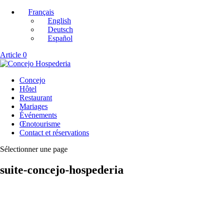
Français
English
Deutsch
Español
Article 0
Concejo
Hôtel
Restaurant
Mariages
Événements
Œnotourisme
Contact et réservations
Sélectionner une page
suite-concejo-hospederia