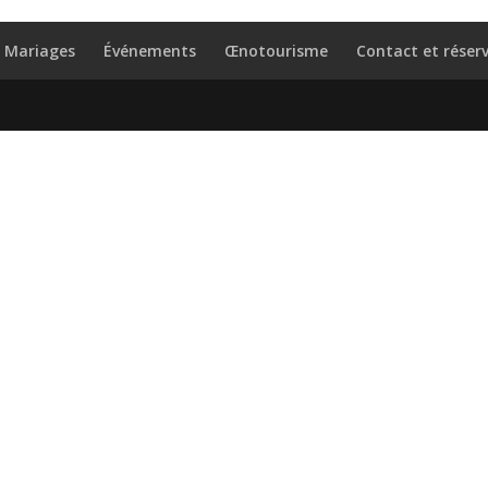
Mariages
Événements
Œnotourisme
Contact et réser