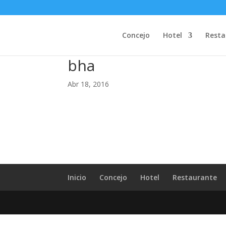
Las cookies nos permiten ofrecer nuestros servicios. Al utilizar nuestros s
Concejo
Hotel
Resta
bha
Abr 18, 2016
Inicio
Concejo
Hotel
Restaurante