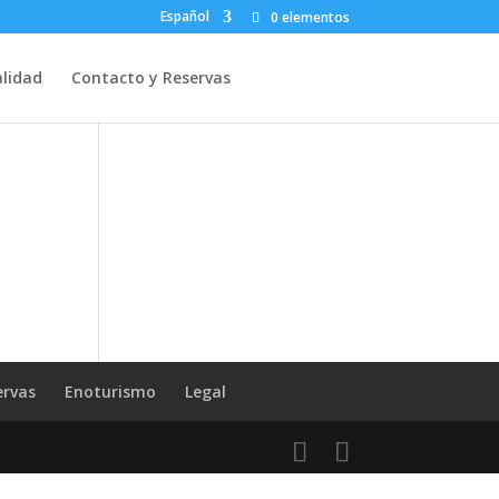
Español
×
0 elementos
lidad
Contacto y Reservas
ervas
Enoturismo
Legal