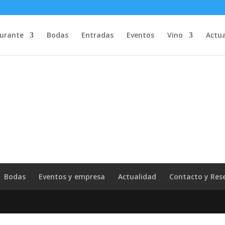
ervicios, aceptas el uso que hacemos de las cookies.
Aceptar
urante
Bodas
Entradas
Eventos
Vino
Actua
Bodas
Eventos y empresa
Actualidad
Contacto y Res