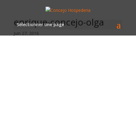
enrique-concejo-olga
Sélectionner une page
Juin 27, 2016