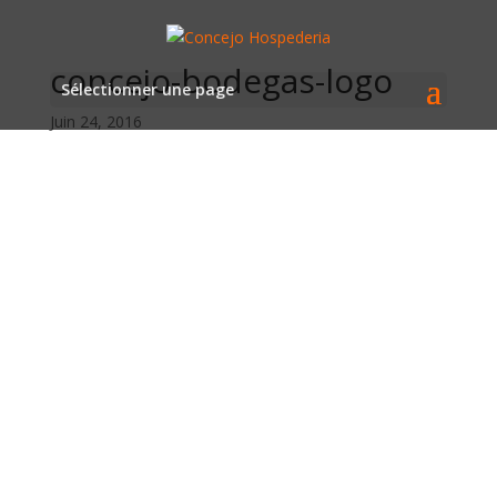
concejo-bodegas-logo
Sélectionner une page
Juin 24, 2016