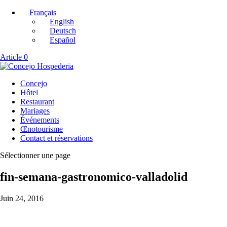
Français
English
Deutsch
Español
Article 0
Concejo
Hôtel
Restaurant
Mariages
Événements
Œnotourisme
Contact et réservations
Sélectionner une page
fin-semana-gastronomico-valladolid
Juin 24, 2016