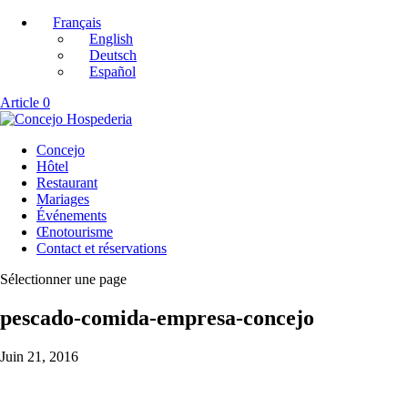
Français
English
Deutsch
Español
Article 0
Concejo
Hôtel
Restaurant
Mariages
Événements
Œnotourisme
Contact et réservations
Sélectionner une page
pescado-comida-empresa-concejo
Juin 21, 2016