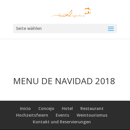
×
Las cookies nos permiten ofrecer nuestros servicios. Al utilizar nuestros
servicios, aceptas el uso que hacemos de las cookies.
Aceptar
Seite wählen
MENU DE NAVIDAD 2018
Inicio
Concejo
Hotel
Restaurant
Hochzeitsfeiern
Events
Weintourismus
Kontakt und Reservierungen