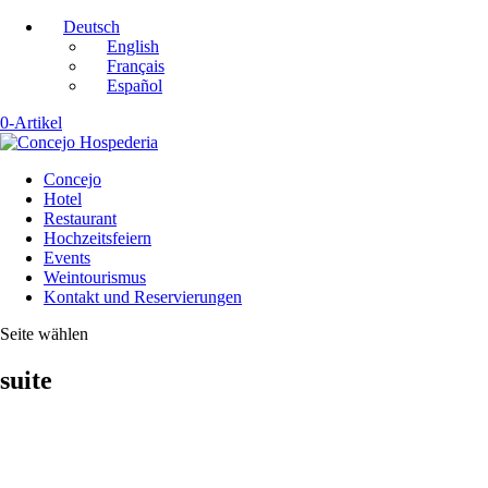
Deutsch
English
Français
Español
0-Artikel
Concejo
Hotel
Restaurant
Hochzeitsfeiern
Events
Weintourismus
Kontakt und Reservierungen
Seite wählen
suite